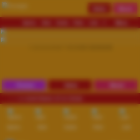
Daftar
Masuk
Menu
Beranda
Sports+
Slots
Casino
Poker
Lotto
Arcade
Fishing
1
2
3
4
5
6
7
8
9
10
11
12
13
14
15
Promosi
Daftar
Masuk
UNTUK KONFIRMASI SITUS RESMI.
Sports+
Slots
Casino
Poker
Lotto