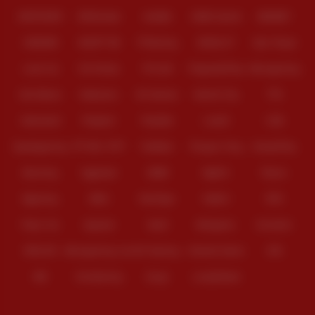
IDNPOKER
IDNArcade
UboBet
SABA Sports
SBOBET
CMD368
NSOFT 88
TFGaming
IDNSLOT
Spin Royal
Level Up
Fat Panda
PG Soft
PragmaticPlay
Microgaming
Slot Mania
Habanero
5G Games
Nolimit City
TTG
Askmeslot
Playtech
PlayStar
Live22
CQ9
Spadegaming
PP 98% RTP
FastSpin
Penguin King
SimplePlay
Booming
Yggdrasil
GMW
BigPot
Reevo
Bgaming
BNG
RedTiger
NetEnt
BTG
Play'n Go
Apparat
Nsoft
Minigame
Evolution
IDNLIVE
Microgaming Live
SA Gaming
Oriental Game
ION
WE
VivoGaming
Ezugi
LuckyStreak